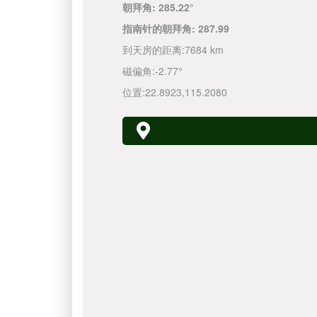
朝拜角:
285.22°
指南针的朝拜角:
287.99
到天房的距离:
7684 km
磁偏角:
-2.77°
位置:
22.8923
,
115.2080