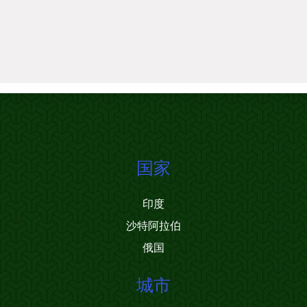
国家
印度
沙特阿拉伯
俄国
城市