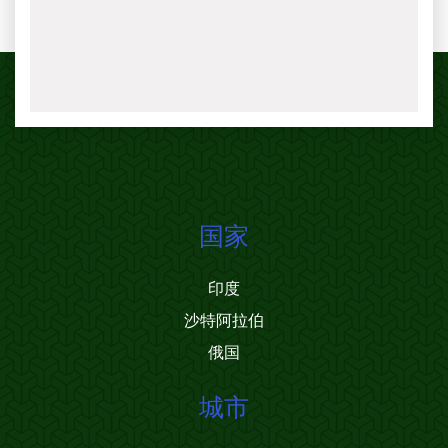
国家
印度
沙特阿拉伯
俄国
城市