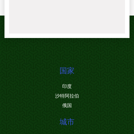
国家
印度
沙特阿拉伯
俄国
城市