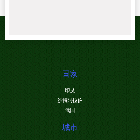
国家
印度
沙特阿拉伯
俄国
城市