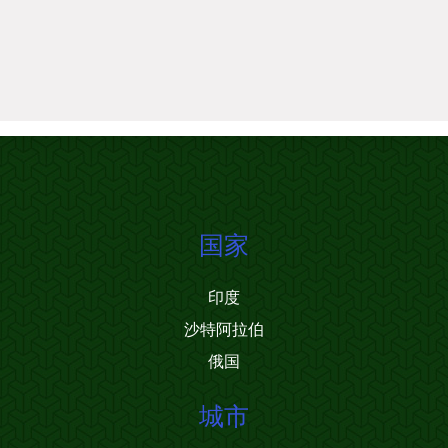
国家
印度
沙特阿拉伯
俄国
城市