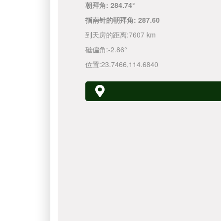
朝拜角:
284.74°
指南针的朝拜角:
287.60
到天房的距离:
7607 km
磁偏角:
-2.86°
位置:
23.7466
,
114.6840