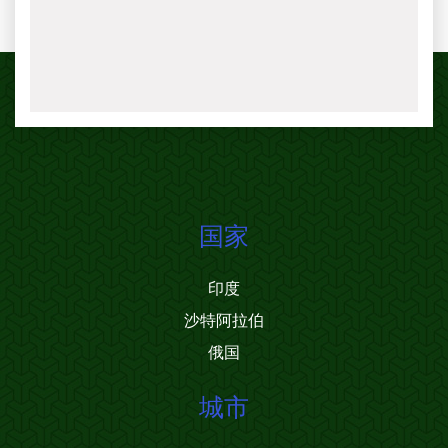
国家
印度
沙特阿拉伯
俄国
城市