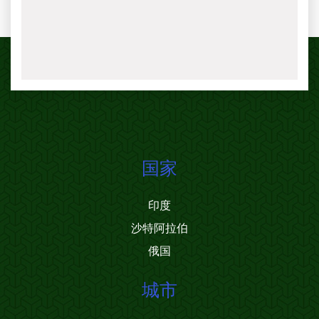
国家
印度
沙特阿拉伯
俄国
城市