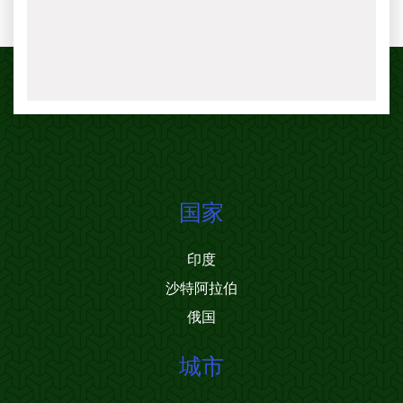
国家
印度
沙特阿拉伯
俄国
城市