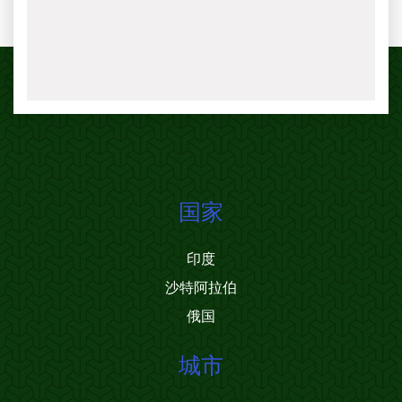
国家
印度
沙特阿拉伯
俄国
城市