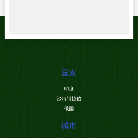
国家
印度
沙特阿拉伯
俄国
城市