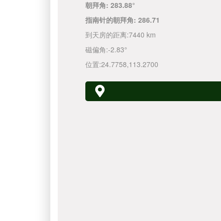
朝拜角:
283.88°
指南针的朝拜角:
286.71
到天房的距离:
7440 km
磁偏角:
-2.83°
位置:
24.7758
,
113.2700