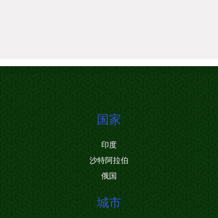
国家
印度
沙特阿拉伯
俄国
城市