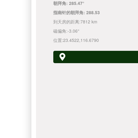
朝拜角:
285.47°
指南针的朝拜角:
288.53
到天房的距离:
7812 km
磁偏角:
-3.06°
位置:
23.4522
,
116.6790