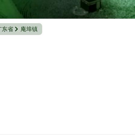
广东省
庵埠镇