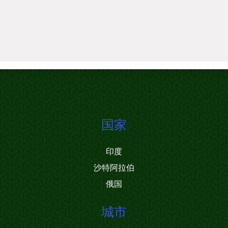
国家
印度
沙特阿拉伯
俄国
城市