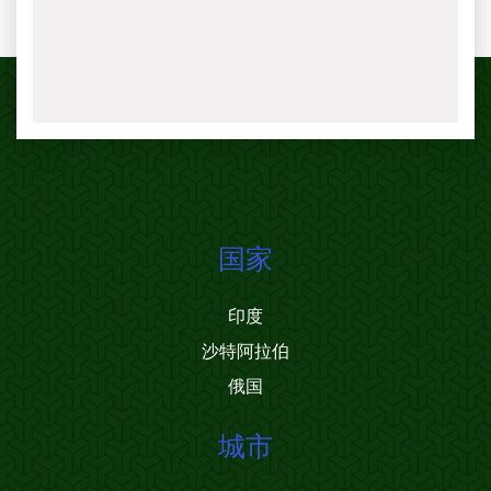
国家
印度
沙特阿拉伯
俄国
城市