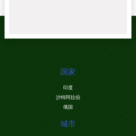
国家
印度
沙特阿拉伯
俄国
城市