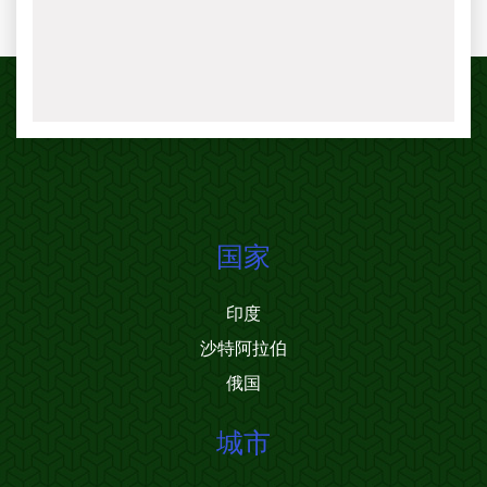
国家
印度
沙特阿拉伯
俄国
城市