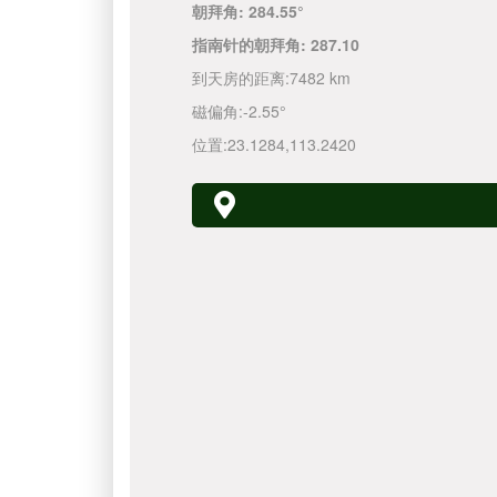
朝拜角:
284.55°
指南针的朝拜角:
287.10
到天房的距离:
7482 km
磁偏角:
-2.55°
位置:
23.1284
,
113.2420