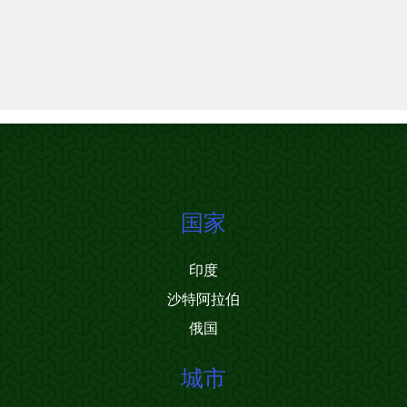
国家
印度
沙特阿拉伯
俄国
城市