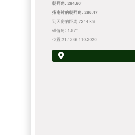
朝拜角:
284.60°
指南针的朝拜角:
286.47
到天房的距离:
7244 km
磁偏角:
-1.87°
位置:
21.1246
,
110.3020