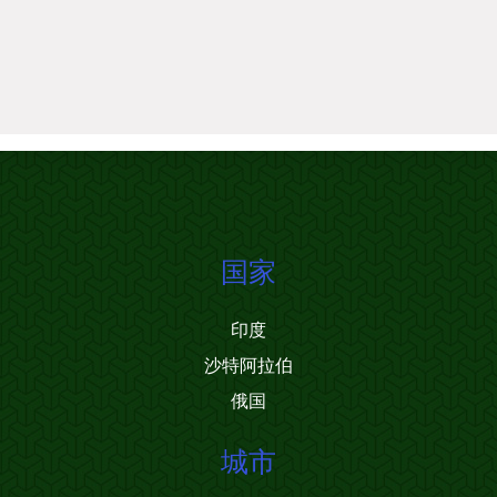
国家
印度
沙特阿拉伯
俄国
城市