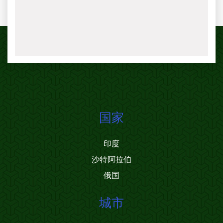
国家
印度
沙特阿拉伯
俄国
城市