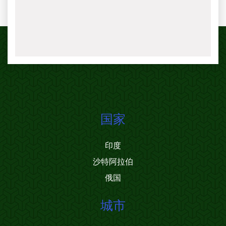
国家
印度
沙特阿拉伯
俄国
城市