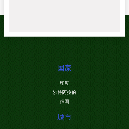
国家
印度
沙特阿拉伯
俄国
城市