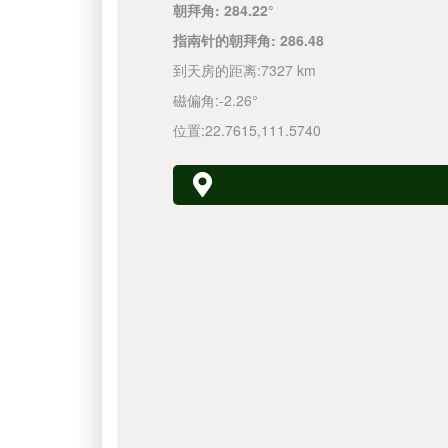
朝拜角:
284.22°
指南针的朝拜角:
286.48
到天房的距离:
7327 km
磁偏角:
-2.26°
位置:
22.7615
,
111.5740