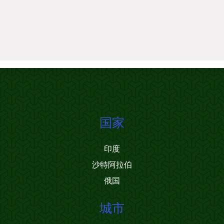
国家
印度
沙特阿拉伯
俄国
城市