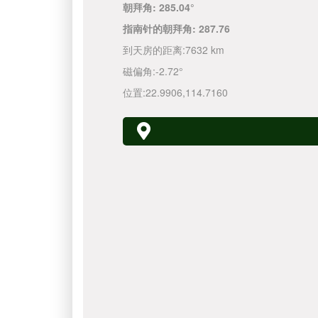
朝拜角:
285.04°
指南针的朝拜角:
287.76
到天房的距离:
7632 km
磁偏角:
-2.72°
位置:
22.9906
,
114.7160