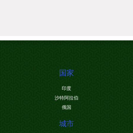
国家
印度
沙特阿拉伯
俄国
城市