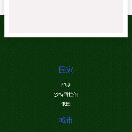
国家
印度
沙特阿拉伯
俄国
城市