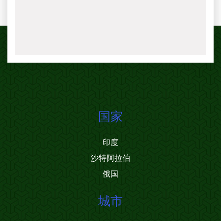
国家
印度
沙特阿拉伯
俄国
城市