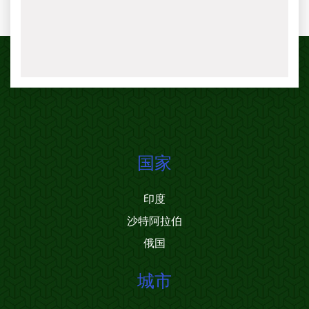
国家
印度
沙特阿拉伯
俄国
城市