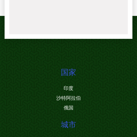
国家
印度
沙特阿拉伯
俄国
城市