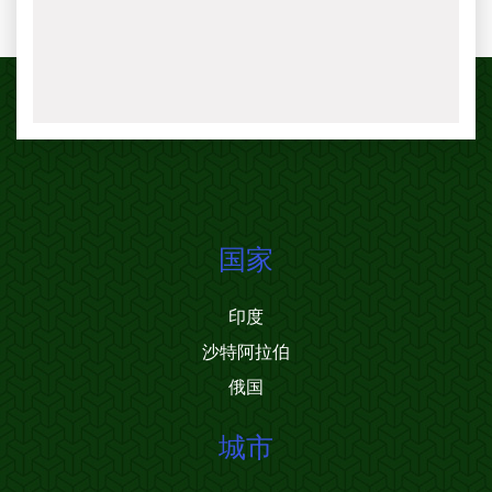
国家
印度
沙特阿拉伯
俄国
城市