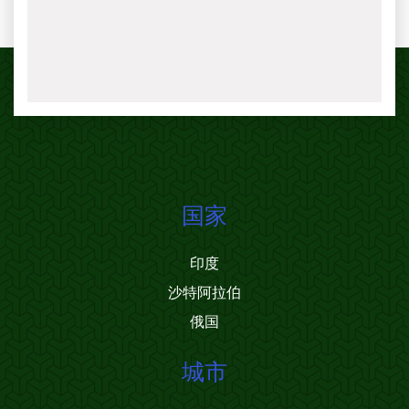
国家
印度
沙特阿拉伯
俄国
城市