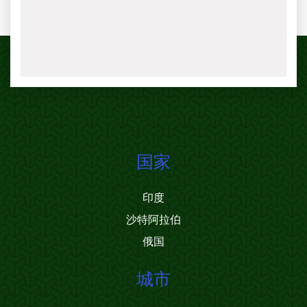
国家
印度
沙特阿拉伯
俄国
城市