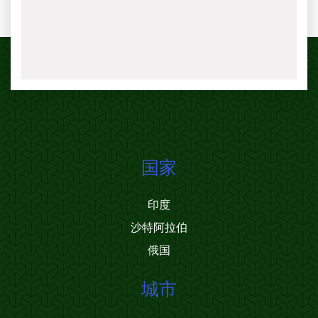
国家
印度
沙特阿拉伯
俄国
城市