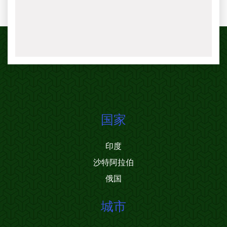
国家
印度
沙特阿拉伯
俄国
城市