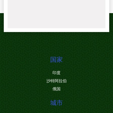
国家
印度
沙特阿拉伯
俄国
城市