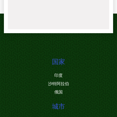
国家
印度
沙特阿拉伯
俄国
城市