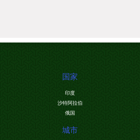
国家
印度
沙特阿拉伯
俄国
城市