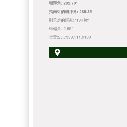
朝拜角:
282.70°
指南针的朝拜角:
285.35
到天房的距离:
7194 km
磁偏角:
-2.65°
位置:
25.7399
,
111.0100