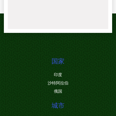
国家
印度
沙特阿拉伯
俄国
城市