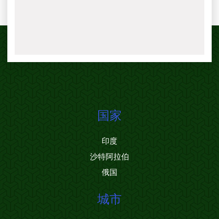
国家
印度
沙特阿拉伯
俄国
城市