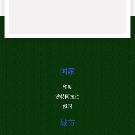
国家
印度
沙特阿拉伯
俄国
城市