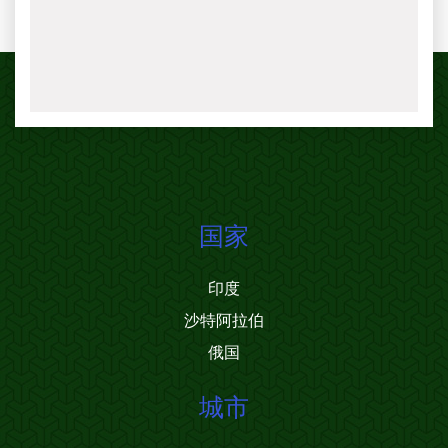
国家
印度
沙特阿拉伯
俄国
城市