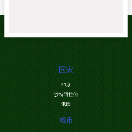
国家
印度
沙特阿拉伯
俄国
城市