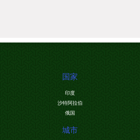
国家
印度
沙特阿拉伯
俄国
城市