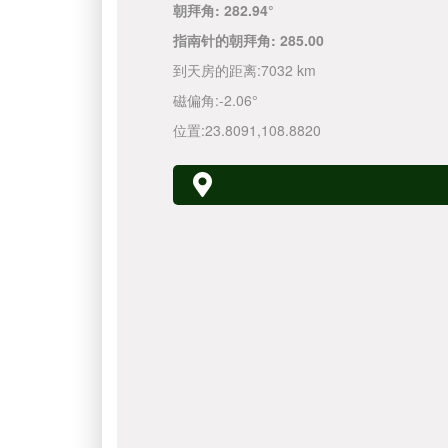
朝拜角:
282.94°
指南针的朝拜角:
285.00
到天房的距离:
7032 km
磁偏角:
-2.06°
位置:
23.8091
,
108.8820