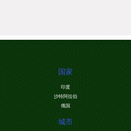
国家
印度
沙特阿拉伯
俄国
城市