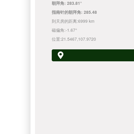
朝拜角:
283.81°
指南针的朝拜角:
285.48
到天房的距离:
6999 km
磁偏角:
-1.67°
位置:
21.5467
,
107.9720