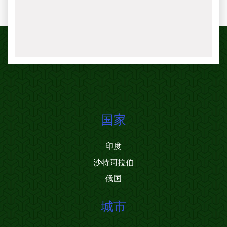
国家
印度
沙特阿拉伯
俄国
城市