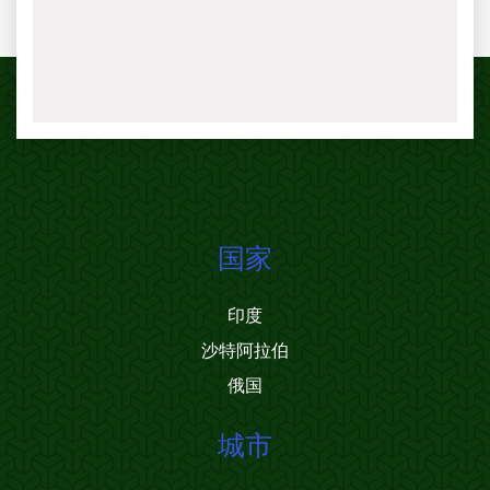
国家
印度
沙特阿拉伯
俄国
城市