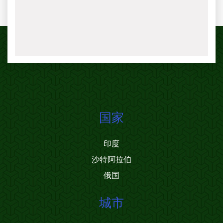
国家
印度
沙特阿拉伯
俄国
城市