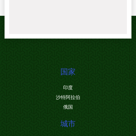
国家
印度
沙特阿拉伯
俄国
城市