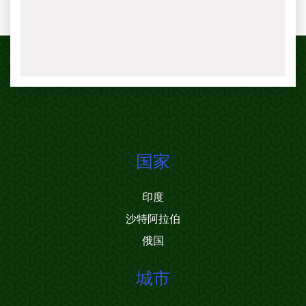
国家
印度
沙特阿拉伯
俄国
城市