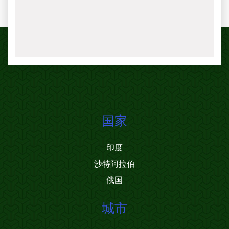
国家
印度
沙特阿拉伯
俄国
城市