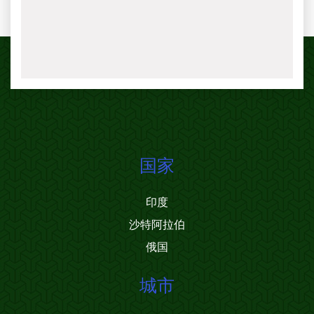
国家
印度
沙特阿拉伯
俄国
城市