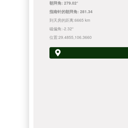
朝拜角:
279.02°
指南针的朝拜角:
281.34
到天房的距离:
6665 km
磁偏角:
-2.32°
位置:
29.4855
,
106.3660