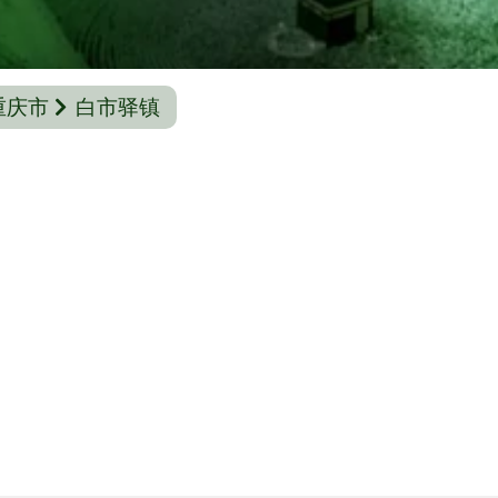
重庆市
白市驿镇