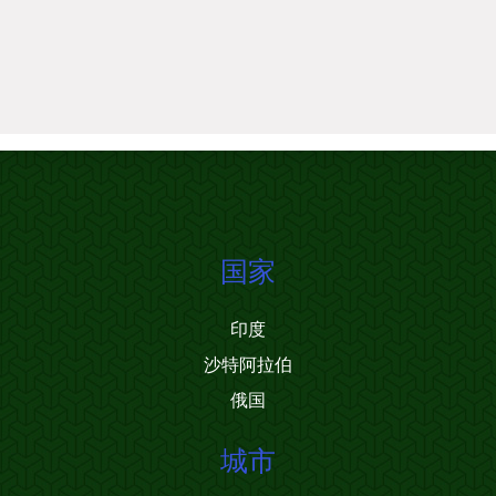
国家
印度
沙特阿拉伯
俄国
城市