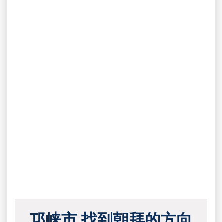
邛崃市 找到朝拜的方向