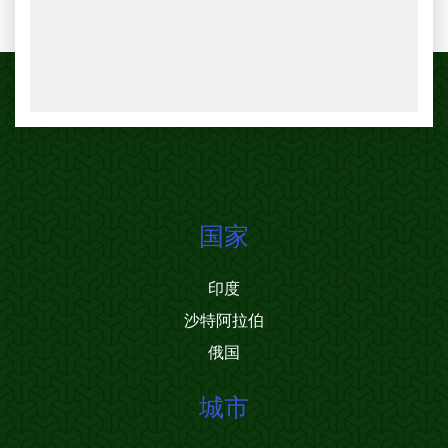
国家
印度
沙特阿拉伯
俄国
城市